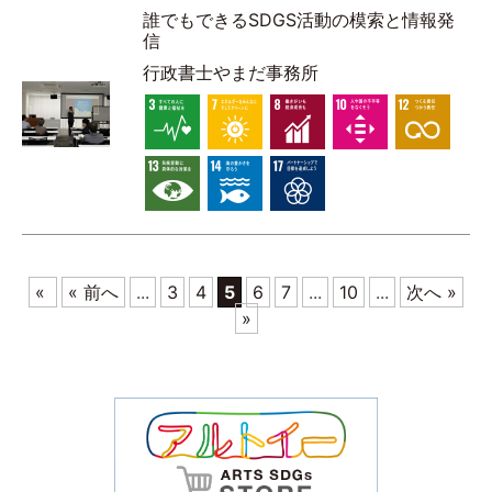
誰でもできるSDGS活動の模索と情報発
信
行政書士やまだ事務所
«
« 前へ
...
3
4
5
6
7
...
10
...
次へ »
»