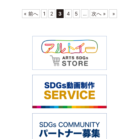
« 前へ
1
2
3
4
5
...
次へ »
»