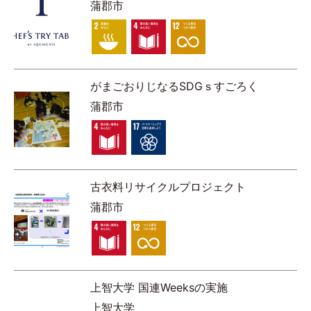
蒲郡市
がまごおりじなるSDGｓすごろく
蒲郡市
古衣料リサイクルプロジェクト
蒲郡市
上智大学 国連Weeksの実施
上智大学