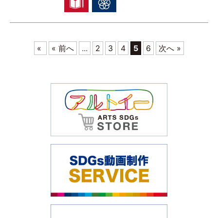
«
« 前へ
...
2
3
4
5
6
次へ »